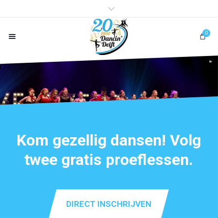
0
Kom gezellig dansen! Volg
twee gratis proeflessen.
DIRECT INSCHRIJVEN